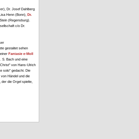
r), Dr. Josef Dahlberg
 Lisa Henn (Bonn),
Dr.
 Stein (Regensburg).
llschaft c/o Dr.
ser
e gestaltet sehen
seiner
Fantasie e-Moll
J. S. Bach und eine
 Christ" von Hans-Ulrich
e solo" gedacht. Die
l von Händel und die
er die Orgel spielte,