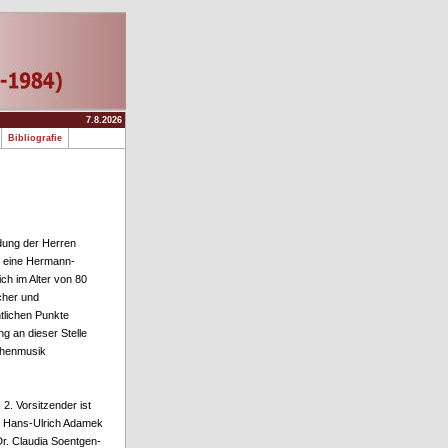
7.8.2026
e
Bibliografie
dung der Herren
 eine Hermann-
ch im Alter von 80
cher und
ntlichen Punkte
g an dieser Stelle
chenmusik
2. Vorsitzender ist
nd Hans-Ulrich Adamek
Dr. Claudia Soentgen-