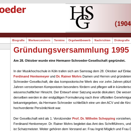
Biografie
Werkverzeichnis
Termine
Orgelwettbewerb
Nachrichten
Diskografi
Gründungsversammlung 1995
Am 28. Oktober wurde eine Hermann-Schroeder-Gesellschaft gegründet.
In der Musikhochschule in Köln trafen sich am Samstag dem 28. Oktober auf Einla
Ferdinand Henkemeyer
und
Dr. Rainer Mohrs
Damen und Herren und gründeten
Schroeder-Gesellschaft, die das kompositorische Werk des vor zehn Jahren plötzli
Jahren verstorbenen Komponisten besonders fördern und pflegen will in künstleris
wissenschaftlicher Hinsicht. Der Entwurf einer Satzung wurde diskutiert. Die wese
derselben werden in der endgültigen Formulierung nach ihrer offiziellen Genehmigun
bekanntgegeben, da Hermann Schroeder schließlich eine um den ACV und die Kir
hochverdiente Persönlichkeit war.
Der Gesellschaft wird als 1. Vorsitzender
Prof. Dr. Wilhelm Schepping
vorstehen, 
Ferdinand Henkemeyer. Dr. Rainer Mohrs begleitet das Amt des Schriftführers, u
ist Schatzmeister. Weiter gehören dem Vorstand an: Frau Ingrid Möglich und Frau 