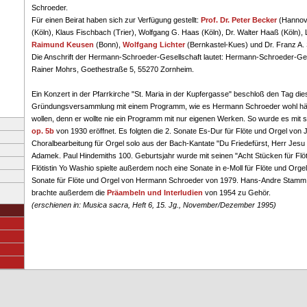
Schroeder.
Für einen Beirat haben sich zur Verfügung gestellt:
Prof. Dr. Peter Becker
(Hannove
(Köln), Klaus Fischbach (Trier), Wolfgang G. Haas (Köln), Dr. Walter Haaß (Köln),
Raimund Keusen
(Bonn),
Wolfgang Lichter
(Bernkastel-Kues) und Dr. Franz A.
Die Anschrift der Hermann-Schroeder-Gesellschaft lautet: Hermann-Schroeder-Gese
Rainer Mohrs, Goethestraße 5, 55270 Zornheim.
Ein Konzert in der Pfarrkirche "St. Maria in der Kupfergasse" beschloß den Tag die
Gründungsversammlung mit einem Programm, wie es Hermann Schroeder wohl hätt
wollen, denn er wollte nie ein Programm mit nur eigenen Werken. So wurde es mit 
op. 5b
von 1930 eröffnet. Es folgten die 2. Sonate Es-Dur für Flöte und Orgel von 
Choralbearbeitung für Orgel solo aus der Bach-Kantate "Du Friedefürst, Herr Jesu
Adamek. Paul Hindemiths 100. Geburtsjahr wurde mit seinen "Acht Stücken für Flöt
Flötistin Yo Washio spielte außerdem noch eine Sonate in e-Moll für Flöte und Orge
Sonate für Flöte und Orgel von Hermann Schroeder von 1979. Hans-Andre Stamm, d
brachte außerdem die
Präambeln und Interludien
von 1954 zu Gehör.
(erschienen in: Musica sacra, Heft 6, 15. Jg., November/Dezember 1995)