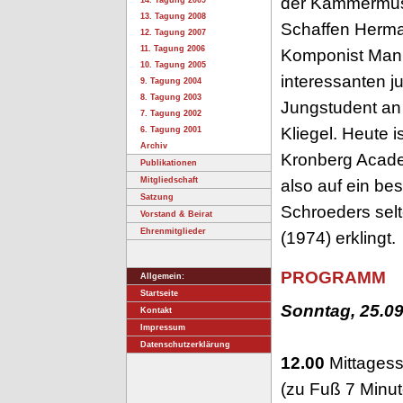
der Kammermusik
14. Tagung 2009
13. Tagung 2008
Schaffen Herman
12. Tagung 2007
11. Tagung 2006
Komponist Manue
10. Tagung 2005
interessanten j
9. Tagung 2004
8. Tagung 2003
Jungstudent an 
7. Tagung 2002
Kliegel. Heute i
6. Tagung 2001
Archiv
Kronberg Academ
Publikationen
Mitgliedschaft
also auf ein b
Satzung
Schroeders selt
Vorstand & Beirat
Ehrenmitglieder
(1974) erklingt.
PROGRAMM
Allgemein:
Startseite
Sonntag, 25.0
Kontakt
Impressum
Datenschutzerklärung
12.00
Mittagess
(zu Fuß 7 Minu