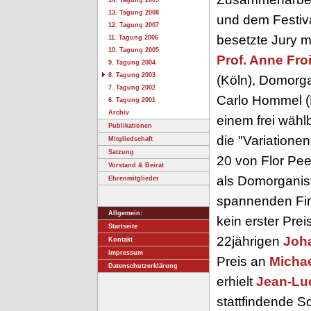
14. Tagung 2009
13. Tagung 2008
und dem Festiva
12. Tagung 2007
besetzte Jury m
11. Tagung 2006
10. Tagung 2005
Prof. Anne Fro
9. Tagung 2004
8. Tagung 2003
(Köln), Domorg
7. Tagung 2002
Carlo Hommel (
6. Tagung 2001
Archiv
einem frei wähl
Publikationen
die "Variationen
Mitgliedschaft
Satzung
20 von Flor Pee
Vorstand & Beirat
als Domorganist
Ehrenmitglieder
spannenden Fin
Allgemein:
kein erster Prei
Startseite
22jährigen
Joh
Kontakt
Impressum
Preis an
Michae
Datenschutzerklärung
erhielt
Jean-Luc
stattfindende 