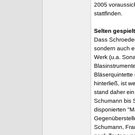
2005 voraussich
stattfinden.
Selten gespiel
Dass Schroeder 
sondern auch e
Werk (u.a. Sonat
Blasinstrumente,
Bläserquintette
hinterließ, ist 
stand daher ei
Schumann bis S
disponierten "M
Gegenüberstell
Schumann, Franz