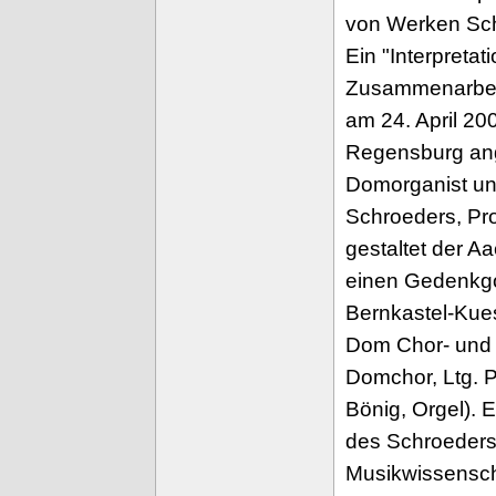
von Werken Sch
Ein "Interpreta
Zusammenarbeit 
am 24. April 20
Regensburg ange
Domorganist un
Schroeders, Pr
gestaltet der A
einen Gedenkgo
Bernkastel-Kues
Dom Chor- und 
Domchor, Ltg. P
Bönig, Orgel). 
des Schroeders
Musikwissenschaf