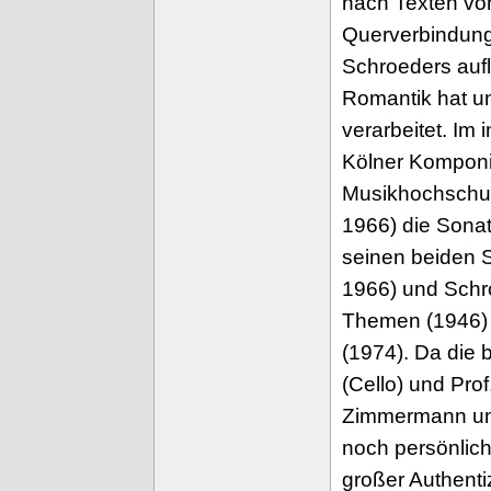
nach Texten von
Querverbindung
Schroeders aufl
Romantik hat u
verarbeitet. Im
Kölner Komponis
Musikhochschul
1966) die Sonat
seinen beiden 
1966) und Schro
Themen (1946) b
(1974). Da die 
(Cello) und Pro
Zimmermann und
noch persönlich
großer Authentiz