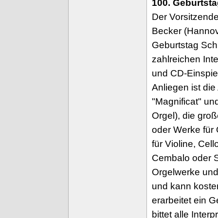
100. Geburtst
Der Vorsitzende
Becker (Hannov
Geburtstag Sch
zahlreichen Int
und CD-Einspie
Anliegen ist di
"Magnificat" un
Orgel), die gro
oder Werke für 
für Violine, Ce
Cembalo oder S
Orgelwerke und
und kann kosten
erarbeitet ein
bittet alle Inte