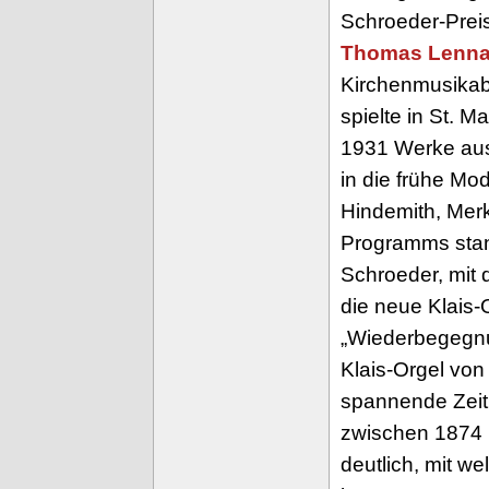
Schroeder-Prei
Thomas Lenna
Kirchenmusikab
spielte in St. M
1931 Werke aus
in die frühe Mo
Hindemith, Mer
Programms stan
Schroeder, mit 
die neue Klais-O
„Wiederbegegnu
Klais-Orgel von
spannende Zeit
zwischen 1874
deutlich, mit w