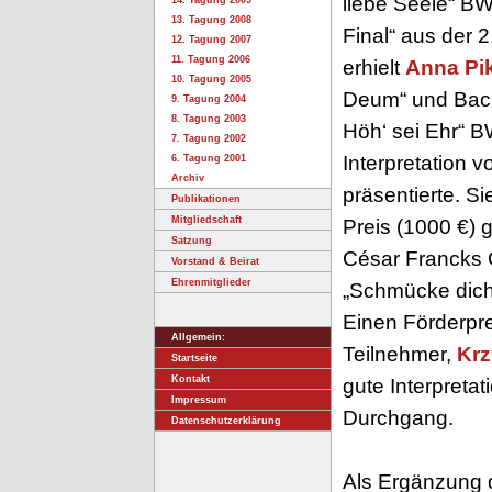
liebe Seele“ B
14. Tagung 2009
13. Tagung 2008
Final“ aus der 2
12. Tagung 2007
11. Tagung 2006
erhielt
Anna Pi
10. Tagung 2005
Deum“ und Bachs
9. Tagung 2004
8. Tagung 2003
Höh‘ sei Ehr“ B
7. Tagung 2002
Interpretation v
6. Tagung 2001
Archiv
präsentierte. S
Publikationen
Mitgliedschaft
Preis (1000 €)
Satzung
César Francks C
Vorstand & Beirat
Ehrenmitglieder
„Schmücke dich
Einen Förderpre
Allgemein:
Teilnehmer,
Krz
Startseite
Kontakt
gute Interpreta
Impressum
Durchgang.
Datenschutzerklärung
Als Ergänzung 