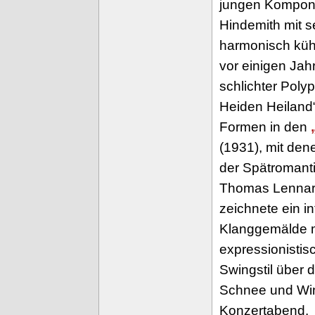
jungen Komponi
Hindemith mit s
harmonisch kühn
vor einigen Jah
schlichter Poly
Heiden Heiland“ 
Formen in den
(1931), mit de
der Spätromanti
Thomas Lennar
zeichnete ein i
Klanggemälde 
expressionistisc
Swingstil über d
Schnee und Win
Konzertabend.