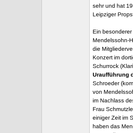
sehr und hat 19
Leipziger Props
Ein besonderer
Mendelssohn-Ha
die Mitglieder
Konzert im dort
Schurrock (Klari
Uraufführung d
Schroeder (komp
von Mendelssohn
im Nachlass des
Frau Schmutzler
einiger Zeit im
haben das Mend