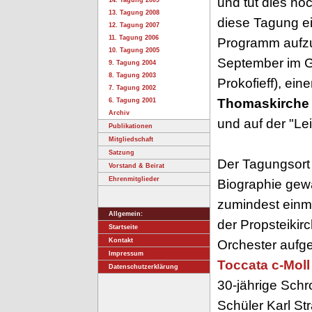
und tut dies no
14. Tagung 2009
13. Tagung 2008
diese Tagung e
12. Tagung 2007
11. Tagung 2006
Programm aufzus
10. Tagung 2005
September im G
9. Tagung 2004
8. Tagung 2003
Prokofieff), ei
7. Tagung 2002
Thomaskirche
6. Tagung 2001
Archiv
und auf der "Le
Publikationen
Mitgliedschaft
Satzung
Der Tagungsort 
Vorstand & Beirat
Ehrenmitglieder
Biographie gew
zumindest einma
Allgemein:
der Propsteikir
Startseite
Kontakt
Orchester aufge
Impressum
Toccata c-Moll
Datenschutzerklärung
30-jährige Sch
Schüler Karl St