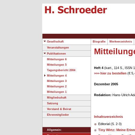
Gesellschaft
Biografie
Werkverzeichnis
Veranstaltungen
Mitteilung
Publikationen
Mitteilungen 6
Mitteilungen 5
Heft 4
(kart., 114 S., ISSN
Tagungsbericht 2004
>>> hier zu bestellen
(€ 5,-
Mitteilungen 4
Mitteilungen 3
Dezember 2005
Mitteilungen 2
Mitteilungen 1
Redaktion:
Hans-Ulrich Ad
Mitgliedschaft
Satzung
Vorstand & Beirat
Ehrenmitglieder
Inhaltsverzeichnis
Editorial (S. 2-3)
Tiny Wirtz: Meine Eri
Allgemein: