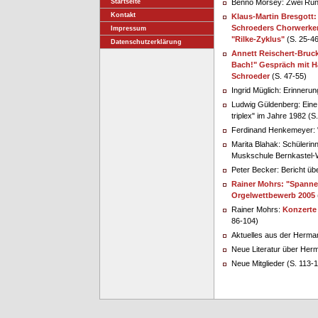
Startseite
Benno Morsey: Zwei Rund
Kontakt
Klaus-Martin Bresgott
Schroeders Chorwerken
Impressum
"Rilke-Zyklus"
(S. 25-46
Datenschutzerklärung
Annett Reischert-Bruck
Bach!" Gespräch mit H
Schroeder
(S. 47-55)
Ingrid Müglich: Erinner
Ludwig Güldenberg: Eine
triplex" im Jahre 1982 (S
Ferdinand Henkemeyer: "W
Marita Blahak: Schüleri
Muskschule Bernkastel-Wi
Peter Becker: Bericht üb
Rainer Mohrs: "Spannen
Orgelwettbewerb 2005
Rainer Mohrs:
Konzerte
86-104)
Aktuelles aus der Herma
Neue Literatur über Her
Neue Mitglieder (S. 113-