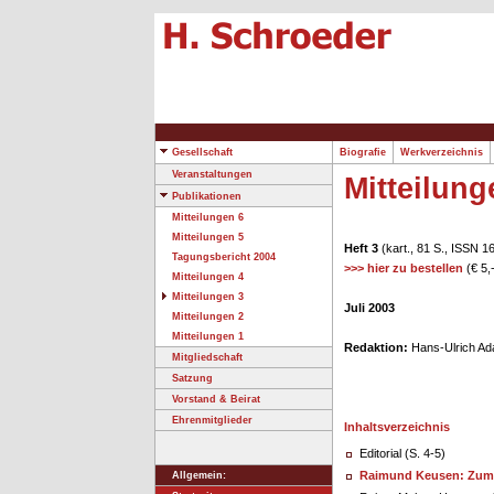
Gesellschaft
Biografie
Werkverzeichnis
Veranstaltungen
Mitteilung
Publikationen
Mitteilungen 6
Mitteilungen 5
Heft 3
(kart., 81 S., ISSN 
Tagungsbericht 2004
>>> hier zu bestellen
(€ 5,-
Mitteilungen 4
Mitteilungen 3
Juli 2003
Mitteilungen 2
Mitteilungen 1
Redaktion:
Hans-Ulrich Ad
Mitgliedschaft
Satzung
Vorstand & Beirat
Ehrenmitglieder
Inhaltsverzeichnis
Editorial (S. 4-5)
Raimund Keusen: Zum
Allgemein: