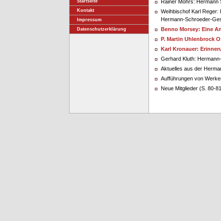
Startseite
Rainer Mohrs: Hermann 
Kontakt
Weihbischof Karl Reger:
Hermann-Schroeder-Gesel
Impressum
Benno Morsey: Eine A
Datenschutzerklärung
P. Martin Uhlenbrock 
Karl Kronauer: Erinne
Gerhard Kluth: Hermann
Aktuelles aus der Herma
Aufführungen von Werke
Neue Mitglieder (S. 80-8