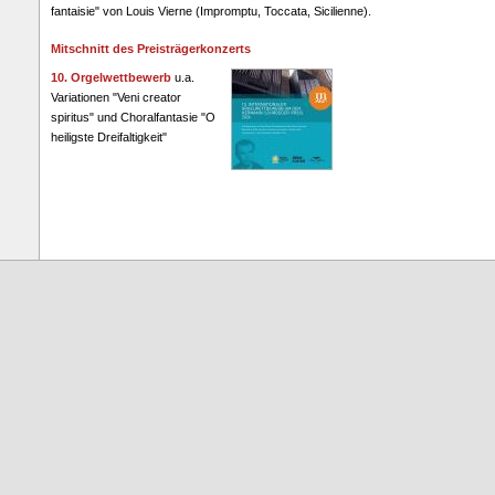
fantaisie" von Louis Vierne (Impromptu, Toccata, Sicilienne).
Mitschnitt des Preisträgerkonzerts
10. Orgelwettbewerb
u.a.
Variationen "Veni creator
spiritus" und Choralfantasie "O
heiligste Dreifaltigkeit"