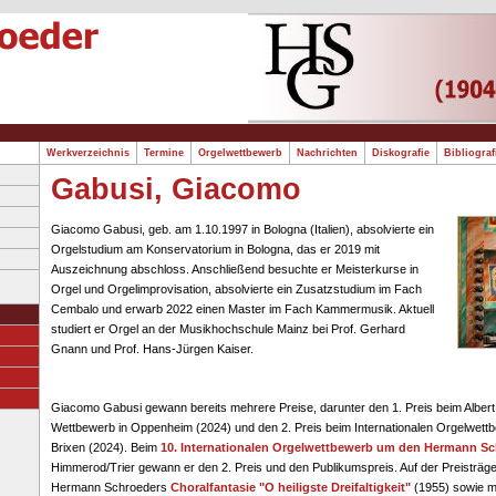
Werkverzeichnis
Termine
Orgelwettbewerb
Nachrichten
Diskografie
Bibliogra
Gabusi, Giacomo
Giacomo Gabusi, geb. am 1.10.1997 in Bologna (Italien), absolvierte ein
Orgelstudium am Konservatorium in Bologna, das er 2019 mit
Auszeichnung abschloss. Anschließend besuchte er Meisterkurse in
Orgel und Orgelimprovisation, absolvierte ein Zusatzstudium im Fach
Cembalo und erwarb 2022 einen Master im Fach Kammermusik. Aktuell
studiert er Orgel an der Musikhochschule Mainz bei Prof. Gerhard
Gnann und Prof. Hans-Jürgen Kaiser.
Giacomo Gabusi gewann bereits mehrere Preise, darunter den 1. Preis beim Albert
Wettbewerb in Oppenheim (2024) und den 2. Preis beim Internationalen Orgelwettb
Brixen (2024). Beim
10. Internationalen Orgelwettbewerb um den Hermann Sc
Himmerod/Trier gewann er den 2. Preis und den Publikumspreis. Auf der Preisträge
Hermann Schroeders
Choralfantasie "O heiligste Dreifaltigkeit"
(1955) sowie mi