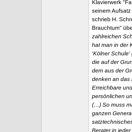
Klavierwerk "Fa
seinem Aufsatz 
schrieb H. Schr
Brauchtum" übe
zahlreichen Sc
hat man in der 
'Kölner Schule'
die auf der Gru
dem aus der Gre
denken an das i
Erreichbare und
persönlichen un
(…) So muss ma
ganzen Generati
satztechnische
Berater in jede