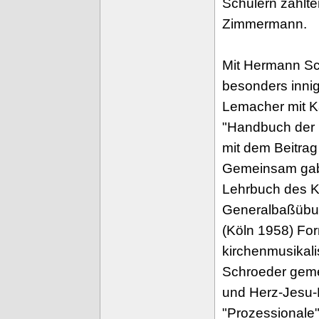
Schülern zählt
Zimmermann.
Mit Hermann Sc
besonders innig
Lemacher mit K
"Handbuch der 
mit dem Beitrag
Gemeinsam gab
Lehrbuch des K
Generalbaßübun
(Köln 1958) For
kirchenmusikal
Schroeder geme
und Herz-Jesu-L
"Prozessionale"