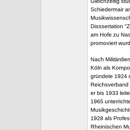
Gleichzeitig stu
Schiedermair an
Musikwissenscha
Disssertation "
am Hofe zu Nas
promoviert wurd
Nach Militärdie
Köln als Komponi
gründete 1924 d
Reichsverband 
er bis 1933 leit
1965 unterricht
Musikgeschichte
1928 als Profess
Rheinischen Mus