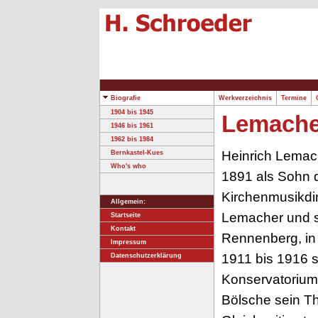
Biografie
Werkverzeichnis
Termine
O
1904 bis 1945
Lemacher
1946 bis 1961
1962 bis 1984
Heinrich Lemac
Bernkastel-Kues
Who's who
1891 als Sohn 
Kirchenmusikdi
Allgemein:
Lemacher und s
Startseite
Kontakt
Rennenberg, in
Impressum
1911 bis 1916 s
Datenschutzerklärung
Konservatorium
Bölsche sein Th