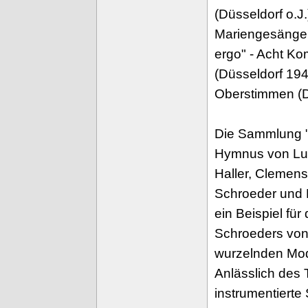
(Düsseldorf o.J
Mariengesängen
ergo" - Acht Ko
(Düsseldorf 194
Oberstimmen (Dü
Die Sammlung "
Hymnus von Ludo
Haller, Clemen
Schroeder und B
ein Beispiel fü
Schroeders von 
wurzelnden Mode
Anlässlich des
instrumentiert