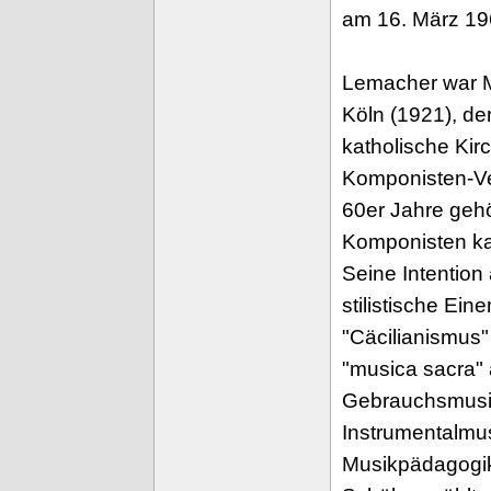
am 16. März 196
Lemacher war Mi
Köln (1921), de
katholische Ki
Komponisten-Ve
60er Jahre geh
Komponisten ka
Seine Intention
stilistische Ei
"Cäcilianismus
"musica sacra" 
Gebrauchsmusi
Instrumentalmus
Musikpädagogik