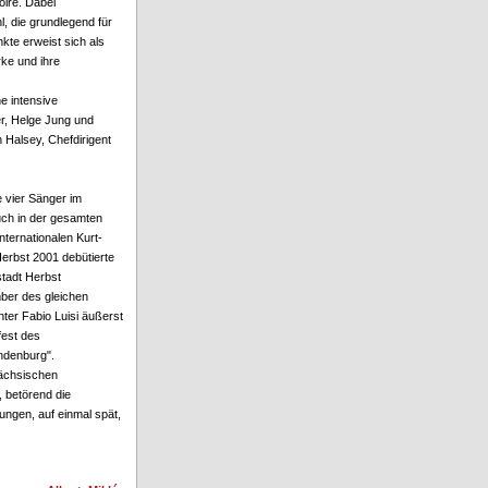
oire. Dabei
, die grundlegend für
kte erweist sich als
rke und ihre
e intensive
r, Helge Jung und
 Halsey, Chefdirigent
e vier Sänger im
uch in der gesamten
ternationalen Kurt-
Herbst 2001 debütierte
stadt Herbst
mber des gleichen
ter Fabio Luisi äußerst
fest des
ndenburg".
sächsischen
, betörend die
ungen, auf einmal spät,