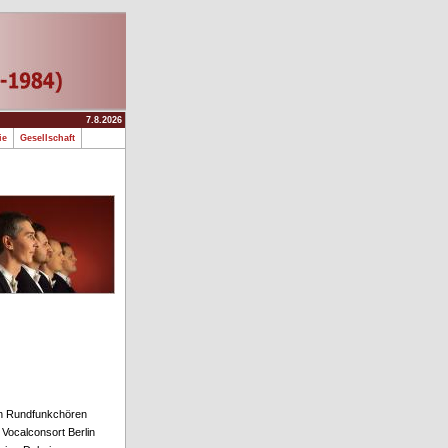
7.8.2026
fie
Gesellschaft
den Rundfunkchören
ocalconsort Berlin