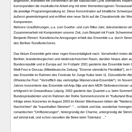
angehören, erarbeiten ein vornehmlich an der klassischen Lyrik orientiertes Repert
korrespondiert die musikalische Arbeit eng mit einer themenbezogenen Textauswahl
die jeweilige Programmgestaltung ist. Diese Konzentration auf inhaltliche Schwerpun
äußerst gewinnbringend und eröffnet eine neue Sicht auf die Charakteristik der We
Komponisten.
Mehrere Uraufführungen, u.a. zum Goethe- und zum Rilke-Jahr, dokumentieren ein
Zusammenarbeit mit Komponisten unserer Zeit, zum Beispiel mit Frank Schwemme
Benjamin Rinnert. Künstlerische Anregungen erhielt das Ensemble u.a. durch Simon
des Berliner Rundfunkchores.
Das Atrium Ensemble geht einer regen Konzerttätigkeit nach. Vornehmlich treten di
Berliner, brandenburgischen und niedersächsischen Raum, darüber hinaus aber a
Bundesrepublik und in Europa auf. Im Frühjahr 2001 gastierte das Ensemble beim In
Weill-Fest in Dessau (Mitteldeutsche Zeitung: "Enorme stimmliche Flexibilität"), im 
das Ensemble im Rahmen des Festivals für Junge Kultur beim 11. Düsseldorfer Alt
(Rheinische Post: "Vortrefflich das vierköpfige Männervokal-Ensemble"). Im Nove
Jahres konzertierte das Ensemble mit Anja Silja und dem MDR-Sinfonieorchester un
erfolgreich im Gewandhaus Leipzig. 2002 gastierte das Quartett u.a. beim Sommer
Bundespräsidenten und im Rahmen der Reihe Sommerkonzerte im "Kulturland Bra
Infolge eines Konzertes im August 2003 im Kloster Wienhausen lobten die "Nieder
Nachrichten" die "traumhaften Stimmen": "... schlank und klar, wunderbar homogen
romantischen "Umflüsterungen", hintergründig der Charme, untergründig die Stimm
auf einmal kalt, und schon rasselten die Beine beim Totentanz ..."