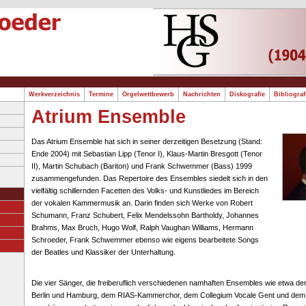
Werkverzeichnis
Termine
Orgelwettbewerb
Nachrichten
Diskografie
Bibliogra
Atrium Ensemble
Das Atrium Ensemble hat sich in seiner derzeitigen Besetzung (Stand:
Ende 2004) mit Sebastian Lipp (Tenor I), Klaus-Martin Bresgott (Tenor
II), Martin Schubach (Bariton) und Frank Schwemmer (Bass) 1999
zusammengefunden. Das Repertoire des Ensembles siedelt sich in den
vielfältig schillernden Facetten des Volks- und Kunstliedes im Bereich
der vokalen Kammermusik an. Darin finden sich Werke von Robert
Schumann, Franz Schubert, Felix Mendelssohn Bartholdy, Johannes
Brahms, Max Bruch, Hugo Wolf, Ralph Vaughan Williams, Hermann
Schroeder, Frank Schwemmer ebenso wie eigens bearbeitete Songs
der Beatles und Klassiker der Unterhaltung.
Die vier Sänger, die freiberuflich verschiedenen namhaften Ensembles wie etwa 
Berlin und Hamburg, dem RIAS-Kammerchor, dem Collegium Vocale Gent und dem V